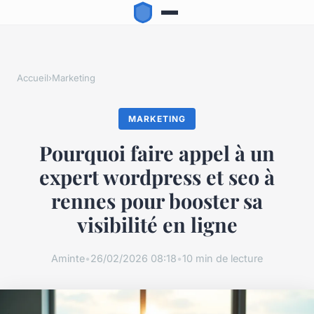
Accueil
›
Marketing
MARKETING
Pourquoi faire appel à un
expert wordpress et seo à
rennes pour booster sa
visibilité en ligne
Aminte
•
26/02/2026 08:18
•
10 min de lecture