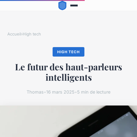
Accueil
›
High tech
HIGH TECH
Le futur des haut-parleurs
intelligents
Thomas
•
16 mars 2025
•
5 min de lecture